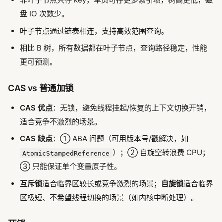
盘 IO 次数少。
叶子节点通过链表相连，支持高效范围查询。
相比 B 树，所有数据都在叶子节点，查询路径稳定，性能
更可预测。
CAS vs 普通加锁
CAS 优点
：无锁，避免线程挂起/恢复的上下文切换开销，
适合竞争不激烈的场景。
CAS 缺点
：① ABA 问题（可用版本号/戳解决，如
）；② 自旋空转浪费 CPU；
AtomicStampedReference
③ 只能保证单个变量原子性。
互斥锁
适合临界区较长或竞争激烈的场景；
自旋锁
适合临界
区极短、不希望线程切换的场景（如内核中断处理）。