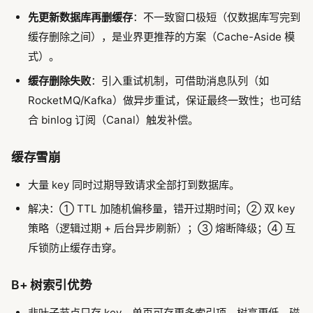
先更新数据库再删缓存
：不一致窗口极短（仅数据库写完到
缓存删除之间），是业界更推荐的方案（Cache-Aside 模
式）。
缓存删除失败
：引入重试机制，可借助消息队列（如
RocketMQ/Kafka）做异步重试，保证最终一致性；也可结
合 binlog 订阅（Canal）触发补偿。
缓存雪崩
大量 key 同时过期导致请求全部打到数据库。
解决：① TTL 加随机偏移量，错开过期时间；② 双 key
策略（逻辑过期 + 后台异步刷新）；③ 熔断降级；④ 互
斥锁防止缓存击穿。
B+ 树索引优势
非叶子节点只存 key，单页可存更多索引项，树高更低，磁