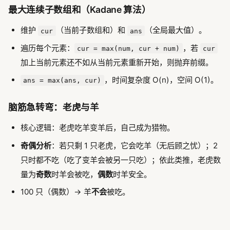
最大连续子数组和（Kadane 算法）
维护
（当前子数组和）和
（全局最大值）。
cur
ans
遍历每个元素：
，若
cur = max(num, cur + num)
cur
加上当前元素还不如从当前元素重新开始，则抛弃前缀。
，时间复杂度 O(n)，空间 O(1)。
ans = max(ans, cur)
脑筋急转弯：老虎与羊
核心逻辑：老虎吃羊变羊后，自己成为猎物。
奇偶分析
：若只剩 1 只老虎，它会吃羊（无后顾之忧）；2
只时都不吃（吃了变羊会被另一只吃）；依此类推，老虎数
量为
奇数
时羊会被吃，
偶数
时羊安全。
100 只（偶数）→ 羊
不会
被吃。