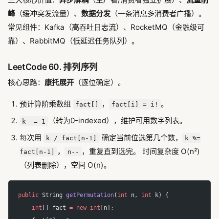
峰
（缓冲突发流量）、
数据分发
（一条消息多消费者广播）。
常见组件：Kafka（高吞吐日志流）、RocketMQ（金融级可
靠）、RabbitMQ（低延迟任务队列）。
LeetCode 60. 排列序列
核心思路：
康托展开
（逐位确定）。
预计算阶乘数组
，
。
fact[]
fact[i] = i!
（转为0-indexed），维护可用数字列表。
k -= 1
每次用
确定当前位选第几个数，
k / fact[n-1]
k %=
，
，重复直到选完。 时间复杂度 O(n²)
fact[n-1]
n--
（列表删除），空间 O(n)。
public
 String 
getPermutation
(
int
 n, 
int
 k) {
    int
[] fact 
=
 new
 int
[n];