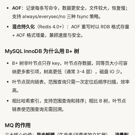
AOF
：记录每条写命令，数据更安全，文件较大，恢复慢；
支持 always/everysec/no 三种 fsync 策略。
混合持久化
（Redis 4.0+）：AOF 重写时以 RDB 格式存量
+ AOF 格式增量，兼顾速度与安全。
MySQL InnoDB 为什么用 B+ 树
B+ 树非叶节点只存 key，叶节点存数据，同等页大小可容
纳更多索引项，树高更低（通常 3-4 层），磁盘 IO 少。
叶节点双向链表，范围查询只需一次定位后顺序扫描，效率
高。
相比哈希索引，支持范围查询和排序；相比 B 树，叶节点
链表使范围查询无需回溯。
MQ 的作用
三大核心价值：
异步解耦
（生产者/消费者独立扩展）、
流量削