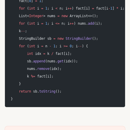
    fact[
0
] 
=
 1
;
    for
 (
int
 i 
=
 1
; i 
<
 n; i
++
) fact[i] 
=
 fact[i
-
1
] 
*
 i;
    List<
Integer
> nums 
=
 new
 ArrayList<>();
    for
 (
int
 i 
=
 1
; i 
<=
 n; i
++
) nums.
add
(i);
    k
--
;
    StringBuilder sb 
=
 new
 StringBuilder
();
    for
 (
int
 i 
=
 n 
-
 1
; i 
>=
 0
; i
--
) {
        int
 idx 
=
 k 
/
 fact[i];
        sb.
append
(nums.
get
(idx));
        nums.
remove
(idx);
        k 
%=
 fact[i];
    }
    return
 sb.
toString
();
}