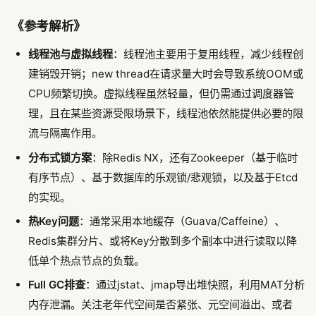
《参考解析》
线程池与虚拟线程
：线程池主要用于复用线程，减少线程创
建销毁开销；new thread在请求量大时会导致系统OOM或
CPU频繁切换。虚拟线程虽然轻量，但仍需通过调度器管
理，且在某些资源受限场景下，线程池依然能提供必要的限
流与隔离作用。
分布式锁方案
：除Redis NX，还有Zookeeper（基于临时
有序节点）、基于数据库的乐观锁/悲观锁，以及基于Etcd
的实现。
热Key问题
：通常采用本地缓存（Guava/Caffeine）、
Redis集群分片、或将Key分散到多个副本中进行读取以降
低单个热点节点的负载。
Full GC排查
：通过jstat、jmap导出堆快照，利用MAT分析
内存泄漏。关注老年代空间是否紧张、元空间溢出、或者