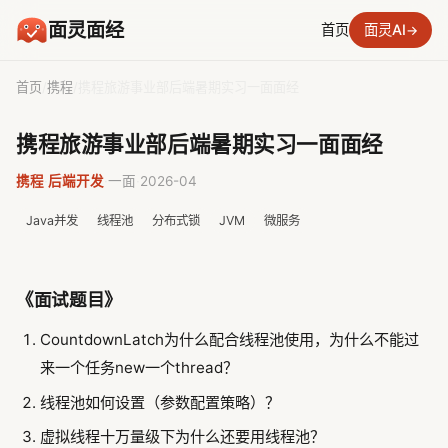
面灵面经
首页
面灵AI
→
首页
/
携程
/
携程旅游事业部后端暑期实习一面面经
携程旅游事业部后端暑期实习一面面经
携程
·
后端开发
·
一面
·
2026-04
Java并发
线程池
分布式锁
JVM
微服务
《面试题目》
CountdownLatch为什么配合线程池使用，为什么不能过
来一个任务new一个thread？
线程池如何设置（参数配置策略）？
虚拟线程十万量级下为什么还要用线程池？