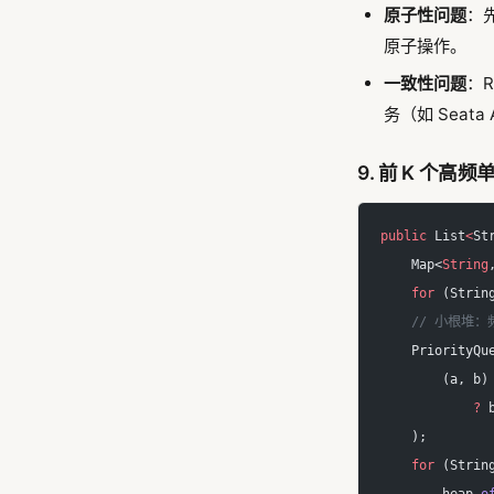
原子性问题
：
原子操作。
一致性问题
：
务（如 Sea
9. 前 K 个高频
public
 List
<
St
    Map<
String
    for
 (Strin
    // 小根
    PriorityQu
        (a, b)
            ?
 
    );
    for
 (Strin
        heap.
o