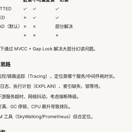
TTED
✓
✓
✓
ED
✗
✓
✓
READ（默认）
✗
✗
部分解决
✗
✗
✗
RR 下通过 MVCC + Gap Lock 解决大部分幻读问题。
查思路
控/链路追踪（Tracing），定位是哪个服务/中间件耗时长。
询日志、执行计划（EXPLAIN）、索引缺失、锁等待。
下游服务超时、网络抖动，考虑熔断降级。
满、GC 停顿、CPU 飙升导致排队。
工具（SkyWalking/Prometheus）综合定位。