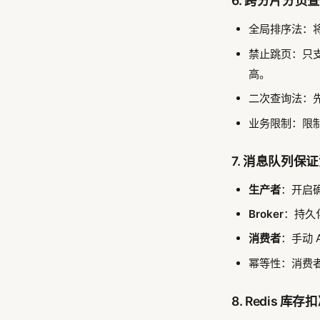
6. 跨分片分页
全局排序法：
禁止跳页：只支持
高。
二次查询法：先各
业务限制：限制
7. 消息队列保
生产者
：开启确认
Broker
：持久
消费者
：手动 
幂等性：消费
8. Redis 库存