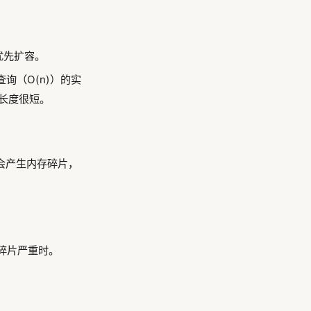
时优先扩容。
询（O(n)）的实
长度很短。
除，会产生内存碎片，
 或碎片严重时。