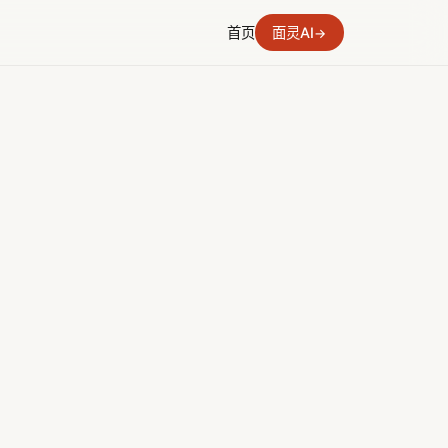
首页
面灵AI
→