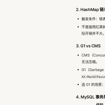
2. HashMap
触发条件：链表
不直接用红黑树
际开销并不大
3. G1 vs CMS
CMS（Conc
无法压缩。
G1（Garba
XX:MaxGCPaus
选 G1 的场景
4. MySQL 
级别