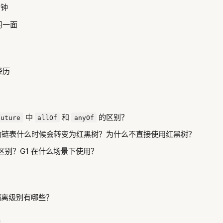
分钟
习一面
经历
中
和
的区别？
Future
allOf
anyOf
 中的链表什么时候会转变为红黑树？为什么不直接使用红黑树？
 的区别？G1 在什么场景下使用？
务隔离级别有哪些？