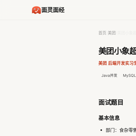
面灵面经
首页
/
美团
/
美团小象
美团小象
美团
·
后端开发实习
Java并发
MySQL
面试题目
基本信息
部门：食杂零售