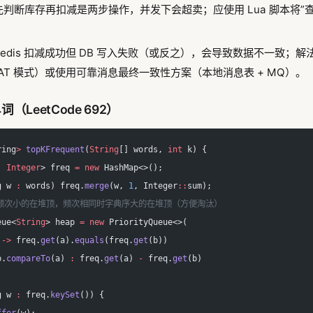
先判断库存再扣减是两步操作，并发下会超卖；应使用 Lua 脚本将”查询
Redis 扣减成功但 DB 写入失败（或反之），会导致数据不一致；
ta AT 模式）或使用可靠消息最终一致性方案（本地消息表 + MQ）。
单词（LeetCode 692）
ring
>
 topKFrequent
(
String
[] words, 
int
 k) {
, 
Integer
> freq 
=
 new
 HashMap<>();
g w 
:
 words) freq.
merge
(w, 
1
, Integer
::
sum);
堆：频次小的在堆顶，频次相同时字典序大的在堆顶（方便淘汰）
eue<
String
> heap 
=
 new
 PriorityQueue<>(
 
->
 freq.
get
(a).
equals
(freq.
get
(b))
b.
compareTo
(a) 
:
 freq.
get
(a) 
-
 freq.
get
(b)
g w 
:
 freq.
keySet
()) {
ffer
(w);