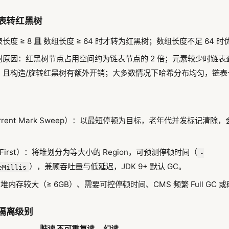
 链表转红黑树
长度 ≥ 8
且
数组长度 ≥ 64 时才转为红黑树；数组长度不足 64 
原因：红黑树节点占用空间约为链表节点的 2 倍；元素较少时链表查
，且构造/旋转红黑树有额外开销；大多数情况下哈希分布均匀，链表
urrent Mark Sweep）：以最短停顿为目标，老年代并发标记清
ge First）：将堆划分为等大小的 Region，可预测停顿时间（
-
），兼顾吞吐量与低延迟，JDK 9+ 默认 GC。
eMillis
：堆内存较大（≥ 6GB）、需要可控停顿时间、CMS 频繁 Full GC
事务隔离级别
脏读
不可重复读
幻读