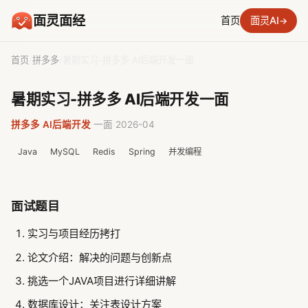
面灵面经
首页
面灵AI
→
首页
/
拼多多
/
暑期实习-拼多多 AI后端开发一面
暑期实习-拼多多 AI后端开发一面
拼多多
·
AI后端开发
·
一面
·
2026-04
Java
MySQL
Redis
Spring
并发编程
面试题目
实习与项目经历拷打
论文介绍：解决的问题与创新点
挑选一个JAVA项目进行详细讲解
数据库设计：关注表设计方案