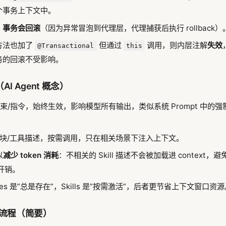
个事务上下文中。
，
事务会回滚
（因为异常冒泡到代理层，代理捕获后执行 rollback）
方法也加了
但通过
调用，则内层注解
失效
@Transactional
this
务的回滚不受影响。
es（AI Agent 概念）
束/指令，始终生效，影响模型所有输出，类似系统 Prompt 中的
。
块/工具描述，按需调用，只在相关场景下注入上下文。
以
减少 token 消耗
：不相关的 Skill 描述不会被加载进 context，避免
 开销。
es 是”总是存在”，Skills 是”按需激活”，后者更节省上下文窗口资
整流程（简要）