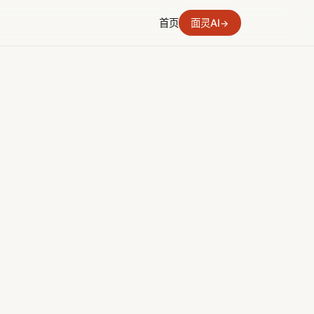
首页
面灵AI
→