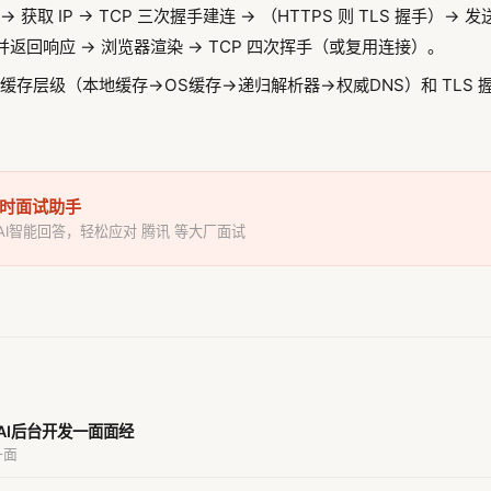
→ 获取 IP → TCP 三次握手建连 → （HTTPS 则 TLS 握手）→ 发
并返回响应 → 浏览器渲染 → TCP 四次挥手（或复用连接）。
S 缓存层级（本地缓存→OS缓存→递归解析器→权威DNS）和 TLS 
I实时面试助手
 AI智能回答，轻松应对 腾讯 等大厂面试
AI后台开发一面面经
一面