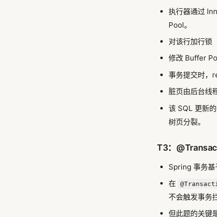
执行器通过 In
Pool。
对该行加行锁
修改 Buffe
事务提交时，red
脏页由后台线
该 SQL 更
树页分裂。
T3：@Tran
Spring 事务
在
@Transact
不会触发事务
但此题的关键