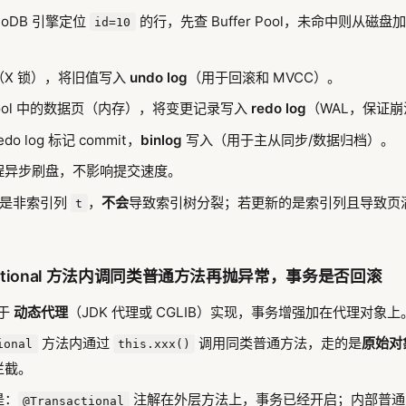
noDB 引擎定位
的行，先查 Buffer Pool，未命中则从磁盘加载
id=10
（X 锁），将旧值写入
undo log
（用于回滚和 MVCC）。
r Pool 中的数据页（内存），将变更记录写入
redo log
（WAL，保证
o log 标记 commit，
binlog
写入（用于主从同步/数据归档）。
程异步刷盘，不影响提交速度。
新的是非索引列
，
不会
导致索引树分裂；若更新的是索引列且导致页满
t
sactional 方法内调同类普通方法再抛异常，事务是否回滚
基于
动态代理
（JDK 代理或 CGLIB）实现，事务增强加在代理对象上
方法内通过
调用同类普通方法，走的是
原始对
ional
this.xxx()
拦截。
是：
注解在外层方法上，事务已经开启；内部普通
@Transactional