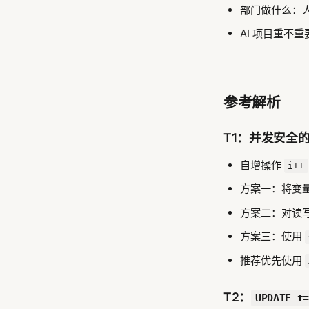
部门做什么：
AI 项目重不
参考解析
T1：并发安全
自增操作
i++
方案一：将变
方案二：对读
方案三：使用
推荐优先使用
T2：
UPDATE t=