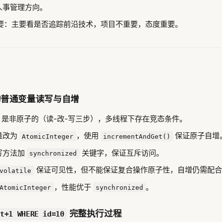
人事管理方向。
重要：主要看是否追踪前沿技术，项目不重要，态度重要。
的普通变量读写与自增
是非原子的（读-改-写三步），多线程下存在竞态条件。
量改为
，使用
保证原子自增
AtomicInteger
incrementAndGet()
写方法加
关键字，保证互斥访问。
synchronized
保证可见性，但不能保证复合操作原子性，自增仍需配合锁
volatile
，性能优于
。
AtomicInteger
synchronized
完整执行过程
t+1 WHERE id=10