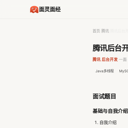
面灵面经
首页
/
腾讯
/
腾讯后台开
腾讯后台开
腾讯
·
后台开发
·
一面
·
Java多线程
MyS
面试题目
基础与自我介绍
自我介绍