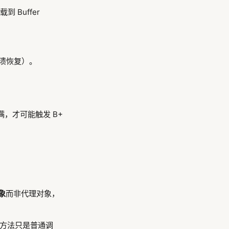
到 Buffer
崩溃恢复）。
，才可能触发 B+
。
象
而非代理对象，
方法只是普通调