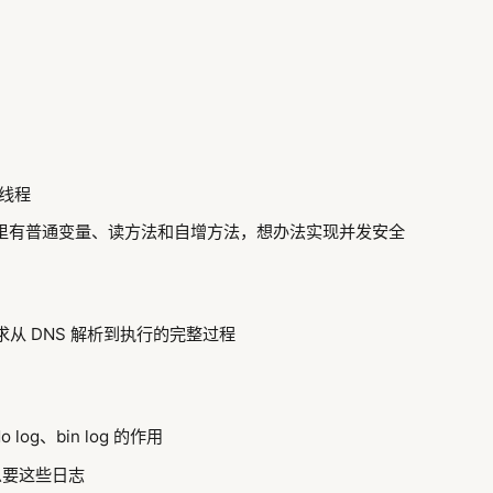
建线程
里有普通变量、读方法和自增方法，想办法实现并发安全
请求从 DNS 解析到执行的完整过程
do log、bin log 的作用
什么要这些日志