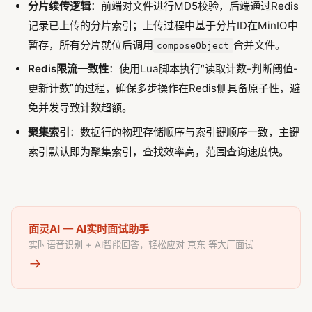
分片续传逻辑
：前端对文件进行MD5校验，后端通过Redis
记录已上传的分片索引；上传过程中基于分片ID在MinIO中
暂存，所有分片就位后调用
合并文件。
composeObject
Redis限流一致性
：使用Lua脚本执行“读取计数-判断阈值-
更新计数”的过程，确保多步操作在Redis侧具备原子性，避
免并发导致计数超额。
聚集索引
：数据行的物理存储顺序与索引键顺序一致，主键
索引默认即为聚集索引，查找效率高，范围查询速度快。
面灵AI — AI实时面试助手
实时语音识别 + AI智能回答，轻松应对 京东 等大厂面试
→