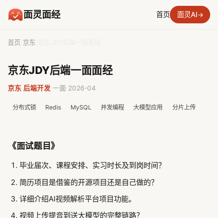
面灵面经
首页
面灵AI
→
首页
/
京东
/
京东JDY后端一面面经
京东JDY后端一面面经
京东
·
后端开发
·
一面
·
2026-04
分布式锁
Redis
MySQL
并发编程
大模型应用
分片上传
《面试题目》
毕业届次、课程安排、实习时长及到岗时间？
简历项目是借鉴的开源项目还是自己做的？
详细介绍AI视频解析平台项目功能。
视频上传提音到送大模型的完整链路？