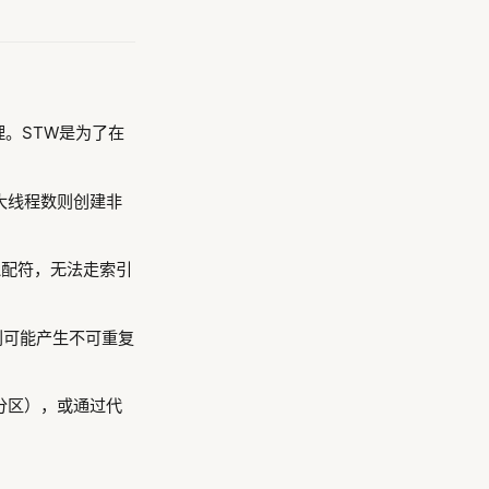
理。STW是为了在
大线程数则创建非
配符，无法走索引
则可能产生不可重复
分区），或通过代