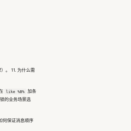
）。 11. 为什么需
）在
加条
like %B%
乐观锁的业务场景选
tMQ如何保证消息顺序