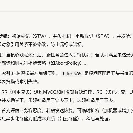
步骤
：初始标记（STW）、并发标记、重新标记（STW）、并发清
保对象引用关系不被修改，防止漏标或错标。
理
：当核心线程池满后，新任务会进入等待队列；若队列满且未达最
饱和则执行拒绝策略（如AbortPolicy）。
：索引B+树遵循最左前缀原则。
是模糊匹配且开头带有通
like %B%
全表扫描或索引失效。
：RR（可重复读）通过MVCC和间隙锁解决幻读，RC（读已提交）
高并发场景下，乐观锁适用于读多写少，悲观锁适用于写多。
：首先评估业务容忍度。若需快速恢复，可临时扩容（加机器或增加
消息异步化存储到低成本介质（如云存储），稍后再处理。