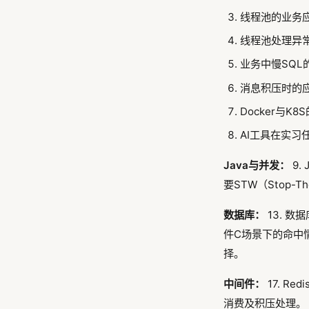
线程池的业务
线程池处理异
业务中慢SQL
消息积压时的
Docker与K
AI工具在实习
Java与并发：
9.
要STW（Stop-T
数据库：
13. 
件C场景下的命中情
择。
中间件：
17. R
消费及积压处理。