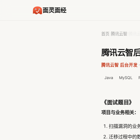
面灵面经
首页
/
腾讯云智
/
腾讯
腾讯云智
腾讯云智
·
后台开发
·
Java
MySQL
《面试题目》
项目与业务相关：
扫描漏洞的业
迁移过程中的