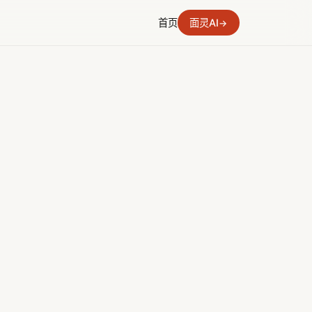
首页
面灵AI
→