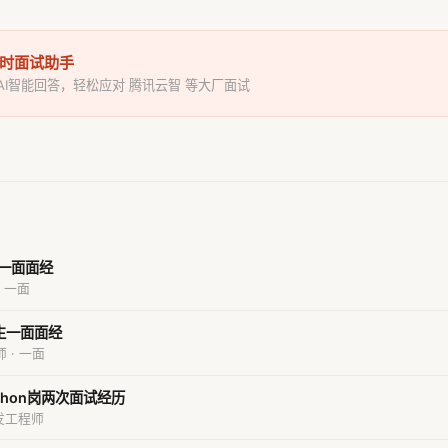
I实时面试助手
 AI智能回答，轻松应对 腾讯云智 等大厂面试
端一面面经
· 一面
生一面面经
师 · 一面
ython岗两次面试经历
发工程师