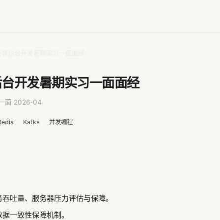
云智后台开发暑期实习一面面经
后台开发暑期实习一面面经
一面
·
2026-04
Redis
Kafka
并发编程
务吞吐量、服务器压力评估与保障。
数据一致性保障机制。