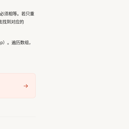
de必须相等。若只重
无法找到对应的
ap）。遍历数组，
→