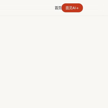
首页
面灵AI
→