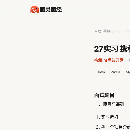
面灵面经
首页
/
携程
/
27实习 
27实习 
携程
·
AI后端开发
·
一
Java
Redis
M
面试题目
一、项目与基础
实习拷打
挑一个项目介