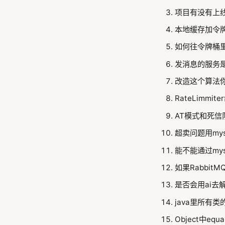
项目有没有上
本地缓存加令
如何往令牌桶
发消息的服务
改造这个算法
RateLimmi
AT模式和死信
超卖问题用my
能不能通过my
如果Rabbi
是否会用ai去
java里所有
Object中e