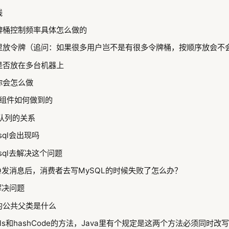
线
牌桶控制频率具体怎么做的
里放令牌（追问：如果很多用户岂不是有很多令牌桶，按顺序放会不
是否放在多台机器上
你会怎么做
ter组件如何做到的
队列的关系
sql会出现吗
sql去解决这个问题
tMQ发消息后，消费者去写MySQL的时候失败了怎么办？
解决问题
类的公共父类是什么
quals和hashCode的方法，Java里有个规定是这两个方法必须同时