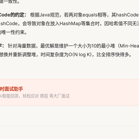
据一致性。
shCode的约定：
根据Java规范，若两对象equals相等，其hashCo
写hashCode，会导致对象在放入HashMap等集合时，因哈希值不同
合的唯一性约束。
字：
针对海量数据，最优解是维护一个大小为10的最小堆（Min-He
换并重新调整堆，时间复杂度为O(N log K)，比全排序快得多。
I实时面试助手
 AI智能回答，轻松应对 携程 等大厂面试