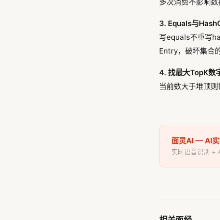
多次消费不影响数
3. Equals与Ha
写equals不重
Entry，破坏集
4. 找最大TopK数
当前数大于堆顶则替
面灵AI — A
实时语音识别 +