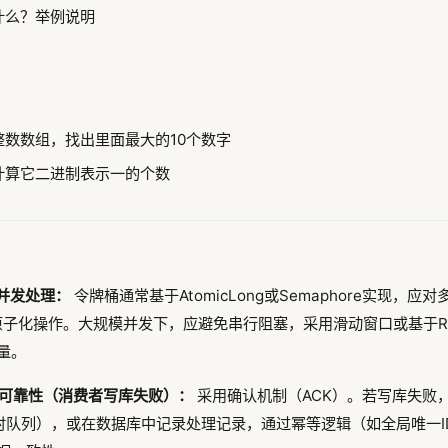
什么？举例说明
整数数组，找出里面最大的10个数字
计算它二进制表示一的个数
高并发处理：
令牌桶通常基于AtomicLong或Semaphore实现，应
本原子化操作。大规模并发下，应避免串行阻塞，采用滑动窗口或基于Redis
量。
Q消息可靠性（消费者写库失败）：
采用确认机制（ACK）。若写库失败
时队列），或在数据库中记录处理记录，通过幂等逻辑（如全局唯一I