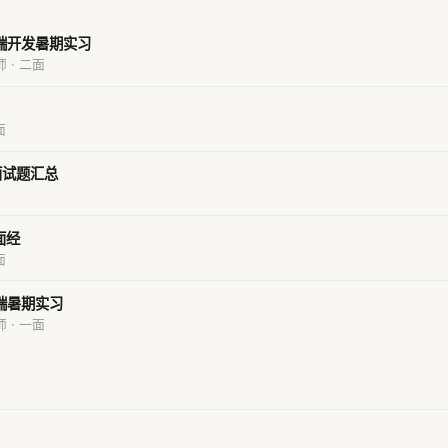
a后端开发暑期实习
师 · 二面
面
面试题汇总
面经
面
后端暑期实习
师 · 一面