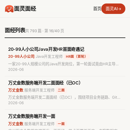
面灵面经
首页
面灵AI
→
面经列表
共 793 篇 · 第 16/40 页
20-99人小公司Java开发HR首面奇遇记
20-99人小公司
Java开发工程师
/
HR面（首轮）
一家20-99人规模公司的Java开发岗位，第一轮面试竟由HR主导拷
打技术问题，候选人准备了ThreadLocal、Redis、MySQL、JVM等
2026-06
硬核八股却被问到"类和对象的关系""什么是多态"等基础概念，反映
中小公司面试流程的不规范性。
万丈金数服务端开发二面面经（已OC）
万丈金数
服务端开发工程师
/
二面
万丈金数服务端开发二面面经（已OC），围绕项目业务链路、Git版
本管理原理、MySQL事务隔离级别与嵌套事务、char/varchar/text
2026-06
选型及B+树索引结构展开深入提问。
万丈金数服务端开发一面
万丈金数
服务端开发工程师
/
一面