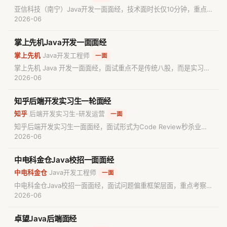
亚信科技（南宁）Java开发一面面经，技术面时长仅10分钟，重点
考察研究生阶段课程与项目内容、Graph RAG及多跳检索概念的了
2026-06
解程度、SpringBoot与MyBatis背后的IOC/AOP理解，节奏很快但
仍关注候选人对AI相关方向的掌握。
掌上先机Java开发一面面经
掌上先机
Java开发工程师
/
一面
掌上先机 Java 开发一面面经，面试重点不是传统八股，而是实习稳
定性、AI 工程实践、大型项目经历、学习强度和创业倾向。
2026-06
知乎后端开发实习生一轮面经
知乎
后端开发实习生-研发运营
/
一面
知乎后端开发实习生一面面经，面试形式为Code Review秒杀业务
代码找bug（库存扣减并发控制、竞态条件、异步通知异常处理、事
2026-06
务与异步方法调用顺序问题）加SQL性能分析（索引失效场景排
查）。
中电科金仓Java校招一面面经
中电科金仓
Java开发工程师
/
一面
中电科金仓Java校招一面面经，面试问题偏重框架层面，重点考察
MyBatis使用与SQL注入相关问题，与其他公司常问的基础八股风格
2026-06
不同。
卓望Java后端面经