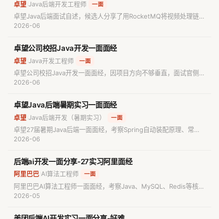
卓望
Java后端开发工程师
/
一面
卓望Java后端面试自述，候选人分享了用RocketMQ将视频处理链路
异步化、把接口响应时间从60多秒降至50毫秒的项目优化经历，并
2026-06
反思多次中小厂面试未获录用的原因。
卓望公司校招Java开发一面面经
卓望
Java开发工程师
/
一面
卓望公司校招Java开发一面面经，因项目方向不够垂直，面试官侧重
八股考察，主要围绕MySQL的B树索引结构展开提问。
2026-06
卓望Java后端暑期实习一面面经
卓望
Java后端开发（暑期实习）
/
一面
卓望27届暑期Java后端一面面经，考察Spring自动装配原理、常用
注解、事务原子性实现、设计模式、线程创建方式、JVM堆内新生
2026-06
代/老年代结构，以及自定义对象在Set中的判等逻辑，面试体验良
好、不会的问题面试官会补充讲解。
后端ai开发一面分享-27实习阿里面经
阿里巴巴
AI算法工程师
/
一面
阿里巴巴AI算法工程师一面面经，考察Java、MySQL、Redis等核心
知识点。包含真实面试题目与解析，适合准备AI算法工程师面试的求
2026-05
职者参考备考。
美团后端AI开发实习一面分享-好难