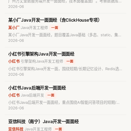
广州万丈金数服务端开发一面面经，技术面覆盖面广。考察数据库范
式与设计、MySQL索引B+树、IoC原理与反射机制、Redis缓存算
2026-06
法、计算机网络五层模型、RPC协议，以及AI工具使用经验。算法为
简单二分查找手写。
某小厂Java开发一面面经（含ClickHouse专项）
某小厂
Java开发工程师
/
一面
某小厂Java开发一面面经，题目覆盖Java基础（多态、static、集合
线程安全）、Redis vs MySQL对比、慢SQL排查与索引失效判断、
2026-06
JVM结构、ClickHouse vs MySQL区别、Docker部署原因。候选人
自评凉经。
小红书引擎架构Java开发一面面经
小红书
引擎架构Java开发工程师
/
一面
小红书引擎架构Java开发一面，围绕短期/长期记忆设计、Redis选型
与持久化、大Key问题、线程池参数与调用链可观测性等场景题展
2026-06
开，面试官全程耐心引导。
小红书Java后端开发一面面经
小红书
Java后端开发
/
一面
小红书Java后端开发一面面经，重点围绕AI智能问答项目的短期/长
期记忆机制、记忆剔除策略展开深挖追问，并考察快速排序算法手写
2026-06
及日常AI辅助编程的使用心得。
亚信科技（南宁）Java开发一面面经
亚信科技
Java开发工程师
/
一面