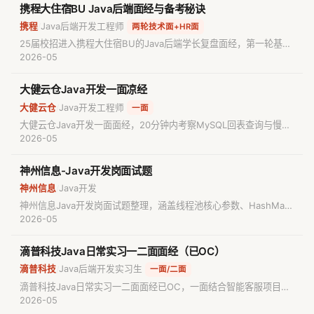
携程大住宿BU Java后端面经与备考秘诀
携程
Java后端开发工程师
/
两轮技术面+HR面
25届校招进入携程大住宿BU的Java后端学长复盘面经，第一轮基础
面深挖订单系统项目的表结构设计、索引建立、接口QPS预估与压测
2026-05
优化，手撕LRU缓存并要求分析时间空间复杂度及LinkedHashMap
等替代实现方案。
大健云仓Java开发一面凉经
大健云仓
Java开发工程师
/
一面
大健云仓Java开发一面面经，20分钟内考察MySQL回表查询与慢查
询优化、跨表事务导致锁表的原因与优化方案、Spring事务传播机
2026-05
制、ArrayList与HashSet的contains方法时间复杂度对比，以及
JVM内存模型与常见垃圾回收器。
神州信息-Java开发岗面试题
神州信息
Java开发
/
神州信息Java开发岗面试题整理，涵盖线程池核心参数、HashMap
底层实现、Redis缓存穿透与布隆过滤器、MySQL索引优化、
2026-05
RabbitMQ消息顺序性及Spring Cloud Alibaba组件原理等核心技术
点，助你备考Java后端开发面试。
滴普科技Java日常实习一二面面经（已OC）
滴普科技
Java后端开发实习生
/
一面/二面
滴普科技Java日常实习一二面面经已OC，一面结合智能客服项目考
察检索流程、重排序模型调用、文档权限隔离及MCP协议的通信方
2026-05
式与安全性、MCP与Skill的区别；二面考察面向对象、设计模式、单