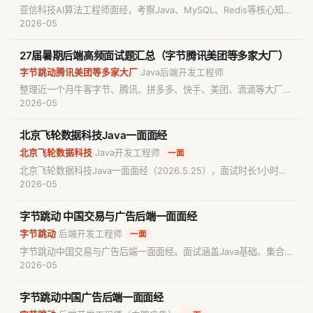
亚信科技AI算法工程师面经，考察Java、MySQL、Redis等核心知识
点。包含真实面试题目与解析，适合准备AI算法工程师面试的求职者
2026-05
参考备考。
27届暑期后端高频面试题汇总（字节腾讯美团等多家大厂）
字节跳动腾讯美团等多家大厂
Java后端开发工程师
/
整理近一个月牛客字节、腾讯、拼多多、快手、美团、滴滴等大厂
Java后端面经中的高频题目与知识点，集合模块的HashMap底层数
2026-05
据结构与扩容机制是几乎每家一面必问的核心考点。
北京飞轮数据科技Java一面面经
北京飞轮数据科技
Java开发工程师
/
一面
北京飞轮数据科技Java一面面经（2026.5.25），面试时长1小时，
全程无八股只深挖项目三个亮点加手撕反转链表算法题，项目回答表
2026-05
现良好但因链表反转算法生疏耗时过长最终未通过。
字节跳动 中国交易与广告后端一面面经
字节跳动
后端开发工程师
/
一面
字节跳动中国交易与广告后端一面面经。面试涵盖Java基础、集合框
架源码、JVM垃圾回收、并发编程（CAS与锁）、MySQL索引与事
2026-05
务机制、Redis应用及计算机网络知识，并包含二叉树路径总和算法
题。
字节跳动中国广告后端一面面经