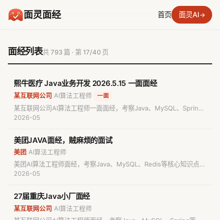
面灵面经
首页
面灵AI
→
面经列表
共 793 篇 · 第 17/40 页
熙牛医疗 Java业务开发 2026.5.15 一面面经
某互联网公司
AI算法工程师
/
一面
某互联网公司AI算法工程师一面面经，考察Java、MySQL、Spring
等核心知识点。包含真实面试题目与解析，适合准备AI算法工程师面
2026-05
试的求职者参考备考。
美团JAVA面经，贼麻烦的面试
美团
AI算法工程师
/
美团AI算法工程师面经，考察Java、MySQL、Redis等核心知识点。
包含真实面试题目与解析，适合准备AI算法工程师面试的求职者参考
2026-05
备考。
27届重庆Java小厂面经
某互联网公司
AI算法工程师
/