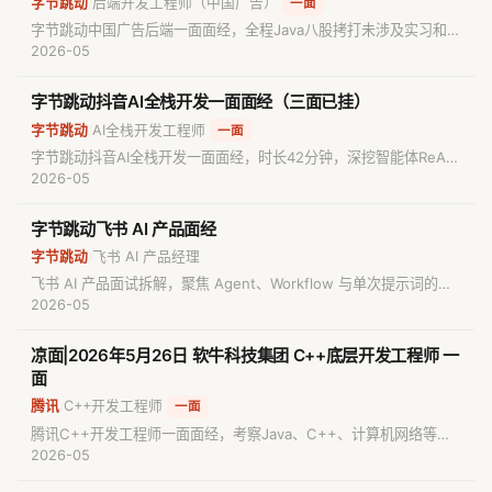
字节跳动
后端开发工程师（中国广告）
/
一面
字节跳动中国广告后端一面面经，全程Java八股拷打未涉及实习和AI
话题，考察懒汉式单例模式实现漏洞排查、CAS底层线程交互过程、
2026-05
MySQL binlog与redo log二阶段提交顺序、100QPS限流方案（滑
动窗口与令牌桶），以及O(nlogn)复杂度的最长递增子序列算法。
字节跳动抖音AI全栈开发一面面经（三面已挂）
字节跳动
AI全栈开发工程师
/
一面
字节跳动抖音AI全栈开发一面面经，时长42分钟，深挖智能体ReAct
模式执行流程、死循环成因与三层防护机制设计、原子状态机与三层
2026-05
记忆架构，以及记忆召回的隔离与准确性保障，Java基础考察类加载
器等JVM知识点。
字节跳动飞书 AI 产品面经
字节跳动
飞书 AI 产品经理
/
飞书 AI 产品面试拆解，聚焦 Agent、Workflow 与单次提示词的选
型边界、Agent 的工程弊端，以及飞书多维表格使用经验。
2026-05
凉面|2026年5月26日 软牛科技集团 C++底层开发工程师 一
面
腾讯
C++开发工程师
/
一面
腾讯C++开发工程师一面面经，考察Java、C++、计算机网络等核
心知识点。包含真实面试题目与解析，适合准备C++开发工程师面试
2026-05
的求职者参考备考。