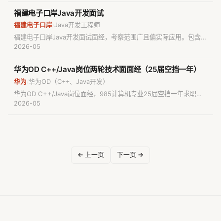
例与代理模式、数据库三大范式。
福建电子口岸Java开发面试
福建电子口岸
Java开发工程师
/
福建电子口岸Java开发面试面经，考察范围广且偏实际应用。包含
JVM调优（2核4G环境）、垃圾回收算法、Java集合框架、
2026-05
HashMap扩容机制、IoC与AOP、线程池参数与跨线程通信、数据
库索引类型、RabbitMQ消息可靠性、ELK日志系统及接口幂等设
华为OD C++/Java岗位两轮技术面面经（25届空挡一年）
计。
华为
华为OD（C++、Java开发）
/
华为OD C++/Java岗位面经，985计算机专业25届空挡一年求职者
经历，机考C++、技术一面手撕旋转链表、技术二面反转字符串与统
2026-05
计字符数量，两轮面试语言不同需分别准备。
← 上一页
下一页 →