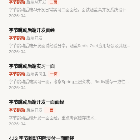
字节跳动
后端AI开发
/
二面
字节跳动后端AI开发日常实习二面面经。面试涵盖高并发系统设计
（点赞QPS、热点Key处理）、缓存一致性（Redis与Caffeine）、
2026-04
计算机组成原理（CPU缓存与数组遍历性能）、Java内存模型及
OOM排查，并包含K个一组反转链表手撕题。
字节跳动后端开发面经
字节跳动
后端开发
/
字节跳动后端开发面试经验分享，涵盖Redis Zset应用场景及其底层
跳表实现、MySQL InnoDB引擎B+树的特性与优势，以及经典算法
2026-04
题股票买卖问题的深度解析，助力求职者提升后端技术面试通过率。
字节跳动后端实习一面
字节跳动
后端实习生
/
一面
字节跳动后端实习一面，考察Spring三层架构、Redis缓存一致性、
MySQL B+树索引、操作系统死锁与CAS、TCP-UDP网络基础，以
2026-04
及最大连续子数组和手撕算法，面试风格偏基础扎实度考查。
字节跳动后端开发一面面经
字节跳动
后端开发
/
一面
字节跳动后端开发一面面经，重点考察缓存技术
（Guava/Caffeine）、分布式缓存一致性、TCP/HTTP协议细节
2026-04
（队头阻塞与QUIC）、大模型幻觉优化及算法实现。适合准备大厂
后端面试的求职者复盘核心技术栈。
4.13 字节跳动国际支付一面面经