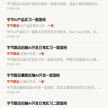
字节跳动AI后端开发岗位春招一面面试真题，涵盖计算机网络协议
栈、HTTP原理、ARP、Java线程池核心参数与拒绝策略、
2026-04
HashMap扩容机制、Token鉴权、MCP协议及AI代码自动审核流程
等技术要点，并附带手撕算法题，助你深度复习。
字节AI产品实习一面面经
字节跳动
AI产品经理实习生
/
一面
字节AI产品实习一面重点深挖项目评测体系、Bad Case归因、训练
数据质量与模型微调，并追问RAG、多智能体和OpenClaw等方向。
2026-04
字节跳动后端AI开发日常实习一面面经
字节跳动
后端AI开发
/
一面
字节跳动后端AI开发实习生一面面试经验。考察内容覆盖Redis缓存
一致性与穿透防护、RPC协议设计、HTTP版本演进与队头阻塞、
2026-04
TCP可靠传输机制、大模型幻觉优化等核心技术点，并包含一道基础
数组实现栈的算法题。
字节跳动暑期后端AI开发一面面经
字节跳动
后端AI开发
/
一面
字节跳动暑期后端AI开发一面面经，面试主要围绕项目实习经历、计
算机网络TCP协议、Redis缓存机制、Java并发编程
2026-04
（synchronized/AQS/CAS）及AI应用实践进行深度拷打，最后考
察了算法与数据结构编程题。
字节跳动后端AI开发日常实习二面面经