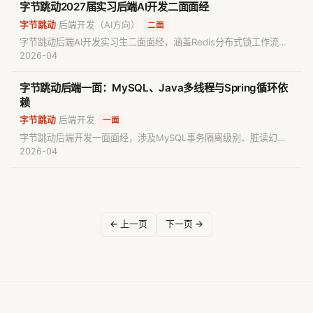
量，整体偏重计算机基础八股文。
字节跳动2027届实习后端AI开发二面面经
字节跳动
后端开发（AI方向）
/
二面
字节跳动后端AI开发实习生二面面经，涵盖Redis分布式锁工作流
程、Java StringBuffer与StringBuilder区别、HashCode原理及
2026-04
MySQL查询优化策略。助你高效备考后端开发核心技术。
字节跳动后端一面：MySQL、Java多线程与Spring循环依
赖
字节跳动
后端开发
/
一面
字节跳动后端开发一面面经，涉及MySQL事务隔离级别、脏读幻读
不可重复读、B+树索引原理、联合索引实现、线程与进程区别、
2026-04
Java线程间参数传递、Spring循环依赖解决方案，以及打家劫舍变
种算法题，适合Java后端求职者备考参考。
← 上一页
下一页 →