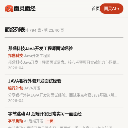
面灵面经
首页
面灵AI
→
面经列表
共 794 篇 · 第 23/40 页
邦盛科技Java开发工程师面试经验
邦盛科技
Java开发工程师
/
邦盛科技Java开发工程师面试复盘。核心考察项目实战能力与场景解
决思维，涉及JVM调优、Spring生命周期、冷热数据处理及秒杀系
2026-04
统线程池设计。技术栈涵盖SpringBoot、SpringCloud、Redis、
Kafka及Flink，强调实时数据处理与风控模型落地。
JAVA银行外包开发面试经验
银行外包
JAVA开发
/
分享银行外包JAVA开发岗面试经验。面试重点考察Java基础八股
文，如HashMap与Hashtable区别、final/finally/finalize用法等。
2026-04
适合Java新人备考，技术栈稳定，面试侧重考察基础知识的熟练度。
字节跳动 AI 后端开发日常实习一面面经
字节跳动
AI 后端开发
/
一面