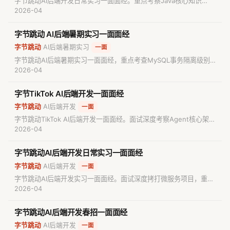
字节跳动AI后端开发日常实习一面面经。重点考察Java核心知识
（HashMap、JVM、AOP）、Redis分布式锁及应用、数据库事务
2026-04
隔离级别，并包含最长回文子串算法手撕题，适合Java后端求职者备
考参考。
字节跳动 AI后端暑期实习一面面经
字节跳动
AI后端暑期实习
/
一面
字节跳动AI后端暑期实习一面面经，重点考查MySQL事务隔离级别
与索引原理、B+树与B树区别、联合索引实现、线程与进程差异、
2026-04
Java线程传参以及Spring循环依赖解决方案。算法环节考查打家劫
舍变种。
字节TikTok AI后端开发一面面经
字节跳动
AI后端开发
/
一面
字节跳动TikTok AI后端开发一面面经。面试深度考察Agent核心架构
（Planner/Executor/Supervisor模式）、RAG检索增强生成流程及
2026-04
优化、MySQL与Redis特性对比，以及高并发场景下的生产消费者模
型设计，手撕题目为LeetCode 224基本计算器。
字节跳动AI后端开发日常实习一面面经
字节跳动
AI后端开发
/
一面
字节跳动AI后端开发实习一面面经。面试深度拷打微服务项目，重点
考察Nacos服务发现与CAP理论、JWT安全机制、分布式
2026-04
ID（Leaf）、秒杀系统架构、Redis缓存穿透与逻辑过期方案。八股
文涉及Java GC、HTTPS原理及一致性哈希，并包含LeetCode 667
字节跳动AI后端开发春招一面面经
题手撕。
字节跳动
AI后端开发
/
一面