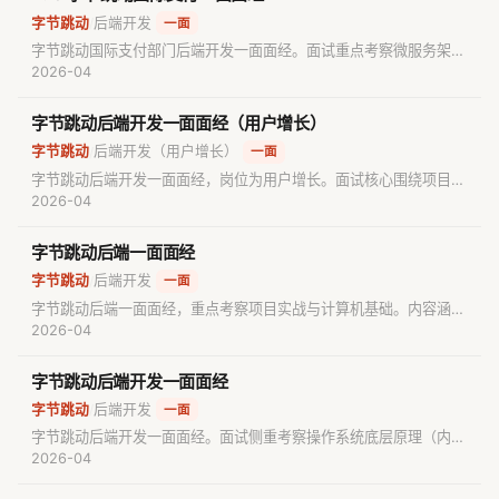
字节跳动
后端开发
/
一面
字节跳动国际支付部门后端开发一面面经。面试重点考察微服务架构
（注册中心、DDD领域驱动设计）、分布式事务与数据一致性
2026-04
（Redis+DB一致性）、JUC高并发编程（AQS、
ReentrantLock）、JVM垃圾回收（G1）及MySQL事务实现原理。
字节跳动后端开发一面面经（用户增长）
辅以LeetCode滑动窗口算法题。
字节跳动
后端开发（用户增长）
/
一面
字节跳动后端开发一面面经，岗位为用户增长。面试核心围绕项目难
点、技术选型取舍（如RabbitMQ）、Redis淘汰策略、JVM内存模
2026-04
型与GC机制、多租户设计及RAG流程。重点考察数据库联合索引优
化与算法手撕，建议准备深入对比技术选型方案。
字节跳动后端一面面经
字节跳动
后端开发
/
一面
字节跳动后端一面面经，重点考察项目实战与计算机基础。内容涵盖
Base64优化、多进程处理OOM、布隆过滤器、缓存穿透击穿、RAG
2026-04
知识库构建、MySQL InnoDB底层原理及RabbitMQ消息积压处理，
并包含算法题“下一个更大元素”解析，适合准备大厂后端面试的同学
字节跳动后端开发一面面经
参考。
字节跳动
后端开发
/
一面
字节跳动后端开发一面面经。面试侧重考察操作系统底层原理（内存
管理、CPU缓存、多核并发）、Java并发编程（concurrent包）、
2026-04
分布式系统路由机制以及AI Agent开发流程。算法考察力扣岛屿数