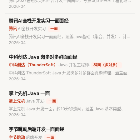
腾讯2027暑期实习AI后台开发一面面经，考察重点涵盖AI工程化落
地（AICR、提示词工程、记忆机制）、Java后端基础（线程进程、
2026-04
虚拟线程）、MySQL索引优化、JVM垃圾回收及经典链表算法题。
腾讯AI全栈开发实习一面面经
腾讯
AI全栈开发实习
·
·
一面
腾讯AI全栈开发实习一面面经，涵盖Java基础（集合、并发）、计算
机网络（HTTPS、TCP握手）、MySQL、Redis缓存策略及Spring
2026-04
微服务架构设计。无手撕算法环节，重点考察后端技术栈深度与应用
场景解决能力。
中科创达 Java 岗多对多群面面经
中科创达（ThunderSoft）
Java 开发工程师
·
·
群面（多对多）
中科创达 ThunderSoft Java 开发岗多对多群面真题整理，涵盖面向
对象、抽象类与接口、集合底层原理、高并发场景设计（仓库收发
2026-04
货）、消息队列削峰、死锁条件与解决、多表数据库设计等高频考
点，适合备考中科创达 Java 岗的求职者参考。
掌上先机 Java 一面
掌上先机
Java 开发
·
·
一面
掌上先机 Java 开发一面，约10分钟速问，涵盖 Java 基本类型、
String 常量池、HashMap 底层与扩容、负载因子0.75原理、类加载
2026-04
过程、多继承限制及面向对象三要素等核心 Java 基础知识点，难度
适中但节奏较快，最终未通过。
字节跳动后端开发一面面经
字节跳动
后端开发
·
·
一面