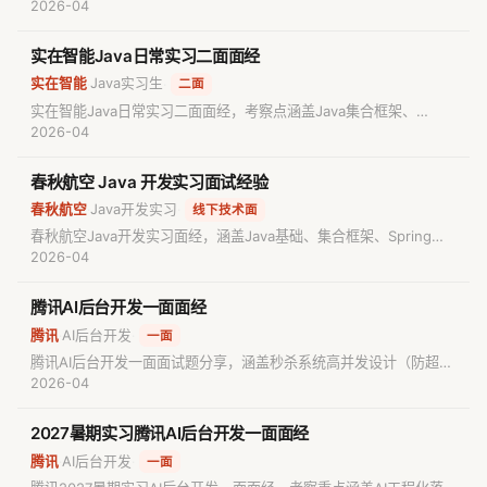
写、JVM五大内存区域、堆栈区别、线程创建方式、线程池、聚簇索
2026-04
引、数据库事务ACID、多线程理解及Git常用命令，适合Java实习备
考参考。
实在智能Java日常实习二面面经
实在智能
Java实习生
·
·
二面
实在智能Java日常实习二面面经，考察点涵盖Java集合框架、
MySQL联合索引与B+树底层原理、Spring事务管理、Nacos配置中
2026-04
心及XXL-Job分布式调度。适合准备Java后端实习面试的求职者复习
八股文与实战场景应用。
春秋航空 Java 开发实习面试经验
春秋航空
Java开发实习
·
·
线下技术面
春秋航空Java开发实习面经，涵盖Java基础、集合框架、Spring事
务隔离级别、MySQL事务控制、Redis缓存穿透/击穿/雪崩解决方案
2026-04
及多线程并发控制，解析面试核心考点。
腾讯AI后台开发一面面经
腾讯
AI后台开发
·
·
一面
腾讯AI后台开发一面面试题分享，涵盖秒杀系统高并发设计（防超
卖、限流、缓存一致性）、RAG项目架构（查询重写、Embedding
2026-04
优化）、MySQL索引原理及Java核心（GC、HashMap）。助你掌
握高频面试核心技术点。
2027暑期实习腾讯AI后台开发一面面经
腾讯
AI后台开发
·
·
一面