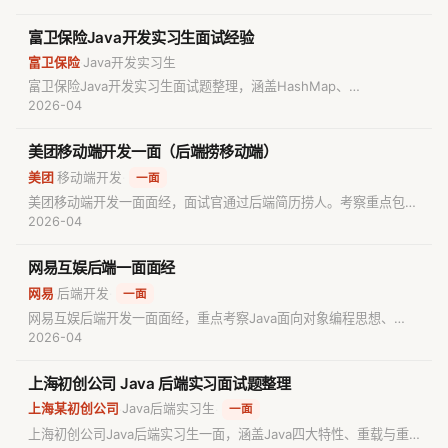
一致性方案，以及项目协作与问题解决能力考核，适合后端开发求职
者复习备考。
富卫保险Java开发实习生面试经验
富卫保险
Java开发实习生
·
富卫保险Java开发实习生面试题整理，涵盖HashMap、
ConcurrentHashMap、事务隔离级别、MySQL慢查询与索引优
2026-04
化、Spring Boot/Cloud、AOP以及多线程并发处理等核心技术，助
你高效备考。
美团移动端开发一面（后端捞移动端）
美团
移动端开发
·
·
一面
美团移动端开发一面面经，面试官通过后端简历捞人。考察重点包括
Java基础（面向对象、异常、集合）、计算机网络（TCP-UDP、
2026-04
HTTP）、并发编程及操作系统基础。面试包含项目拷打及算法题
（链表逆序求和），整体难度适中。
网易互娱后端一面面经
网易
后端开发
·
·
一面
网易互娱后端开发一面面经，重点考察Java面向对象编程思想、
JVM内存模型、GC垃圾回收算法及垃圾回收器机制。本文总结了面
2026-04
试常见技术点，适合后端开发求职者备考复习。
上海初创公司 Java 后端实习面试题整理
上海某初创公司
Java后端实习生
·
·
一面
上海初创公司Java后端实习生一面，涵盖Java四大特性、重载与重