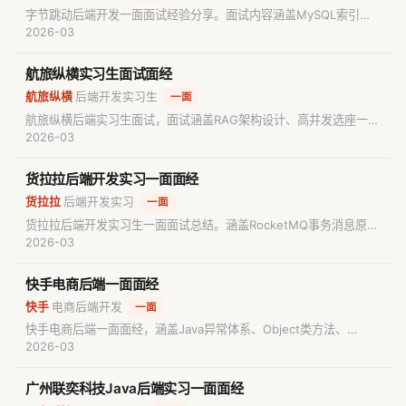
字节跳动后端开发一面面试经验分享。面试内容涵盖MySQL索引与
事务、HTTPS协议、TCP-UDP网络通信、SOLID原则、设计模式、
2026-03
Java锁机制及HashMap底层原理。文末附带面试重点题目解析，助
力求职者深入备考。
航旅纵横实习生面试面经
航旅纵横
后端开发实习生
·
·
一面
航旅纵横后端实习生面试，面试涵盖RAG架构设计、高并发选座一致
性、数据库设计、JWT、Nginx及Java核心底层原理（HashMap、
2026-03
多线程）。面试官重点考察项目细节与底层技术理解，面试时长约
40分钟。
货拉拉后端开发实习一面面经
货拉拉
后端开发实习
·
·
一面
货拉拉后端开发实习生一面面试总结。涵盖RocketMQ事务消息原
理、业务对账设计、Java基础知识（String不可变性、static、反
2026-03
射）、HashMap实现机制、Java线程池参数与JVM Full GC调优策
略，并包含LeetCode算法题手撕。
快手电商后端一面面经
快手
电商后端开发
·
·
一面
快手电商后端一面面经，涵盖Java异常体系、Object类方法、
hashCode与equals规范、wait/notify与Thread.sleep区别、深浅
2026-03
拷贝、反转链表II算法、Redis分布式锁实现、MySQL原子性保证，
以及RAG系统设计与向量化概念，适合Java后端求职备考参考。
广州联奕科技Java后端实习一面面经