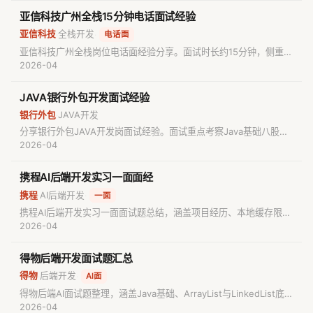
备大厂面试的候选人参考。
亚信科技广州全栈15分钟电话面试经验
亚信科技
全栈开发
·
·
电话面
亚信科技广州全栈岗位电话面经验分享。面试时长约15分钟，侧重考
察Java基础，包括Java集合、类加载机制、基本类型与引用类型区
2026-04
别等。适合求职者作为Java后端及全栈方向的基础知识复习参考。
JAVA银行外包开发面试经验
银行外包
JAVA开发
·
分享银行外包JAVA开发岗面试经验。面试重点考察Java基础八股
文，如HashMap与Hashtable区别、final/finally/finalize用法等。
2026-04
适合Java新人备考，技术栈稳定，面试侧重考察基础知识的熟练度。
携程AI后端开发实习一面面经
携程
AI后端开发
·
·
一面
携程AI后端开发实习一面面试题总结，涵盖项目经历、本地缓存限流
算法、令牌桶原理、分布式事务AT模式、RabbitMQ消息可靠性、
2026-04
MySQL超卖问题及Java基础（Object类特性）等核心知识点。适合
后端求职者查漏补缺。
得物后端开发面试题汇总
得物
后端开发
·
·
AI面
得物后端AI面试题整理，涵盖Java基础、ArrayList与LinkedList底层
原理、SQL查询优化、Kafka消息堆积处理、Redis分布式锁与数据
2026-04