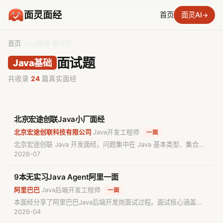
面灵面经
首页
面灵AI
→
首页
/
Java基础 面试题
面试题
Java基础
共收录
24
篇真实面经
北京宏途创联Java小厂面经
北京宏途创联科技有限公司
Java开发工程师
·
·
一面
北京宏途创联 Java 开发面经，问题集中在 Java 基本类型、集合、
HashMap、线程状态、synchronized、Docker 部署和反转链表。
2026-07
9本无实习Java Agent阿里一面
阿里巴巴
Java后端开发工程师
·
·
一面
本面经分享了阿里巴巴Java后端开发岗面试过程。面试核心涵盖
Java并发编程、Spring自动装配与Bean生命周期、MySQL索引原理
2026-04
与性能优化、Redis高可用策略以及AI Agent开发前沿技术，适合准