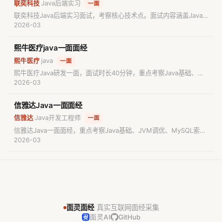
联奕科技
Java后端实习
·
·
一面
联奕科技Java后端实习面试，考察核心技术点。面试内容涵盖Java
集合（HashMap）、JVM锁机制、Spring框架注解、MySQL索引优
2026-03
化及数据库底层原理。同时涉及动态代理、设计模式及AI相关技术
（MCP、Function Calling），适合准备Java后端实习的同学复习
熙牛医疗java一面面经
参考。
熙牛医疗
java
·
·
一面
熙牛医疗Java研发一面，面试时长40分钟，重点考察Java基础、并
发编程（线程池、AQS、synchronized锁升级）、MySQL数据库优
2026-03
化与死锁处理、Redis持久化及淘汰策略。内容涵盖HashMap底层、
事务隔离级别及高并发处理经验，适合准备面试的开发者参考。
信雅达Java一面面经
信雅达
Java开发工程师
·
·
一面
信雅达Java一面面经，重点考察Java基础、JVM调优、MySQL索引
设计、SpringCloud微服务架构及NL2SQL项目经验。面试涉及多线
2026-03
程、集合框架、IO流等底层原理，并结合AI辅助开发工具
（Cursor/Claude）的使用场景进行了深度交流。
面灵面经
/
真实互联网面经采集
面灵AI
GitHub