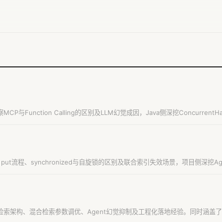
CP与Function Calling的区别及LLM幻觉成因，Java侧深挖Concurren
缓存穿透雪崩方案，附环形链表II算法题。
ap put流程、synchronized与自旋锁的区别及联合索引失效场景，项目侧深
检索架构、混合检索参数调优、Agent幻觉抑制及工程化落地经验。同时涵盖了H