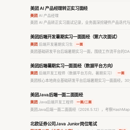
美团 AI 产品经理转正实习面经
美团
AI 产品经理
/
美团 AI 产品转正实习面试记录，业务面深挖硬件产品迭代与竞
美团后端开发暑期实习一面面经（第六次面试）
美团
后端开发暑期实习生
/
一面
美团基础研发平台后端暑期实习一面，围绕工作流平台的D
美团后端暑期实习一面面经（数据平台方向）
美团
后端开发工程师（数据平台方向，暑期实习）
/
一面
美团核心本地商业基础研发平台后端暑期实习一面面经，30
美团Java后端一面二面面经
美团
Java后端开发工程师
/
一面/二面
美团Java后端一面二面面经（2026.5.12），考察Hash
撕算法题。
北欧证券公司Java Junior岗位笔试