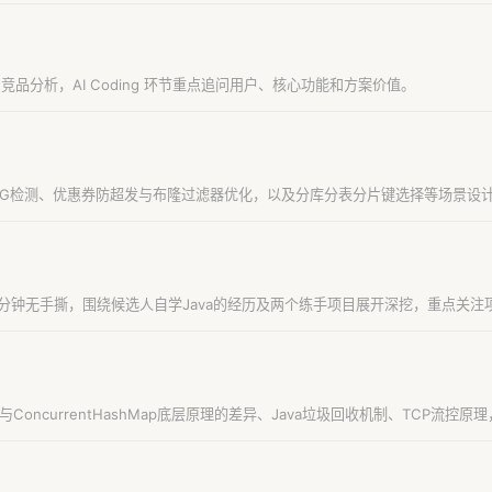
品分析，AI Coding 环节重点追问用户、核心功能和方案价值。
AG检测、优惠券防超发与布隆过滤器优化，以及分库分表分片键选择等场景设
分钟无手撕，围绕候选人自学Java的经历及两个练手项目展开深挖，重点关注
Map与ConcurrentHashMap底层原理的差异、Java垃圾回收机制、TCP