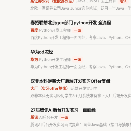
某证券公司（北欧办公室）
Java Junior开发工程师
/
笔试
北欧一家证券公司Java Junior岗位笔试，题目一半Java一半Ja
equals方法，算法题为连续子数组最大和及区间最小差值问
春招联想北京geo部门 python开发 全流程
百度
Python开发工程师
/
一面
百度Python开发工程师一面面经，考察Java、Pytho
华为od凉经
华为
Python开发工程师
/
一面
华为Python开发工程师一面面经，考察Java、Pytho
双非本科逆袭大厂后端开发实习Offer复盘
大厂（实习offer复盘）
后端开发实习生
/
双非本科无实习经历学生3个月系统准备拿下大厂后端开发实
27届腾讯AI后台开发实习一面面经
腾讯
AI后台开发
/
一面
腾讯AI后台开发实习面试复盘：涵盖Java基础（接口与抽象类、
工程化落地实践。