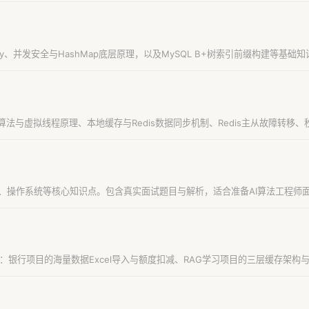
y、并发安全与HashMap底层原理，以及MySQL B+树索引前缀构建等基础
收算法与虚拟线程原理、本地缓存与Redis数据同步机制、Redis主从故障转
Redis、操作系统等核心知识点。包含真实面试题目与解析，适合准备AI算法工程
主：银行项目的海量数据Excel导入与额度扣减、RAG学习项目的三层缓存架