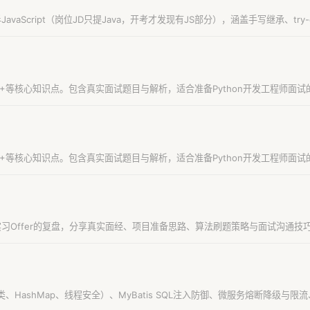
vaScript（岗位JD只提Java，开考才发现有JS部分），涵盖手写继承、try-catc
题。
n、C++等核心知识点。包含真实面试题目与解析，适合准备Python开发工程师面
n、C++等核心知识点。包含真实面试题目与解析，适合准备Python开发工程师面
习Offer的复盘，分享真实面经、项目准备思路、算法刷题策略与面试沟通技
HashMap、线程安全）、MyBatis SQL注入防御、微服务熔断降级与限流