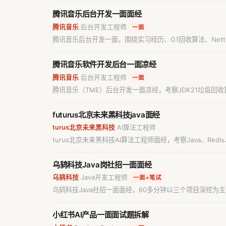
腾讯音乐后台开发一面面经
腾讯音乐
后台开发工程师
/
一面
腾讯音乐后台开发一面，围绕实习经历、G1回收算法、Nett
腾讯音乐软件开发后台一面凉经
腾讯音乐
后台开发工程师
/
一面
腾讯音乐（TME）后台开发一面凉经，考察JDK21垃圾回
步链路下的用户体验保障方案。
futurus北京未来黑科技java面经
turus北京未来黑科技
AI算法工程师
/
turus北京未来黑科技AI算法工程师面经，考察Java、
乌鸫科技Java岗社招一面面经
乌鸫科技
Java开发工程师
/
一面+笔试
乌鸫科技Java社招一面面经，60多分钟以三个项目深挖为
方案，另涉及AI Coding在工作中的应用占比讨论。
小红书AI产品一面面试题拆解