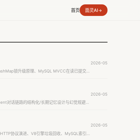
首页
面灵AI
→
2026-05
tHashMap锁升级原理、MySQL MVCC在读已提交与
2026-05
挖Agent对话链路的结构化/长期记忆设计与幻觉规避，
2026-05
TTP协议演进、V8引擎垃圾回收、MySQL索引原