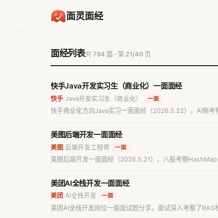
面灵面经
面经列表
共 794 篇 · 第 21/40 页
快手Java开发实习生（商业化）一面面经
快手
Java开发实习生（商业化）
/
一面
快手商业化方向Java实习一面面经（2026.5.22），AI侧考察M
可重复读下的差异、B+树索引实现，以及Redis分布式锁与
美图后端开发一面面经
美图
后端开发工程师
/
一面
美图后端开发一面面经（2026.5.21），八股考察HashM
以及图片上传链路的文件完整性校验与越权访问防护。
美团AI全栈开发一面面经
美团
AI全栈开发
/
一面
美团AI全栈开发岗位一面面试题分享。面试深入考察了RAG
理及Java面向对象设计等计算机基础知识。