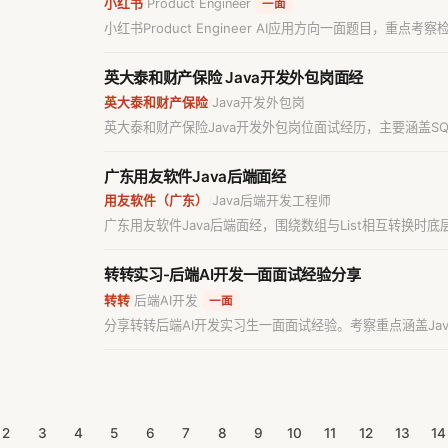
小红书
Product Engineer
/
一面
小红书Product Engineer AI应用方向一面题目，
英大泰和财产保险 Java开发外包岗面经
英大泰和财产保险
Java开发外包岗
/
英大泰和财产保险Java开发外包岗位面试经历，主要涵盖SQL
高级开发工程师备考参考。
广东用友软件Java后端面经
用友软件（广东）
Java后端开发工程师
/
广东用友软件Java后端面经，围绕数组与List相互转换
转转实习-后端AI开发一面面试经验分享
转转
后端AI开发
/
一面
分享转转后端AI开发实习生一面面试经验。考察重点涵盖Java 
理、RabbitMQ顺序消费及Spring循环依赖等核心技术。
2
3
4
5
6
7
8
9
10
11
12
13
14