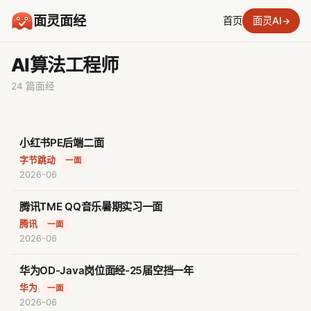
面灵面经
首页
面灵AI
→
AI算法工程师
24 篇面经
小红书PE后端二面
字节跳动
·
一面
2026-06
腾讯TME QQ音乐暑期实习一面
腾讯
·
一面
2026-06
华为OD-Java岗位面经-25届空挡一年
华为
·
一面
2026-06